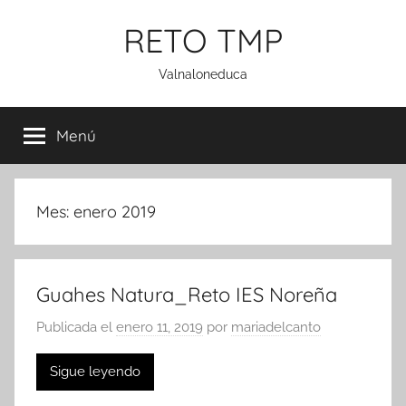
Saltar
RETO TMP
al
contenido
Valnaloneduca
Menú
Mes:
enero 2019
Guahes Natura_Reto IES Noreña
Publicada el
enero 11, 2019
por
mariadelcanto
Sigue leyendo