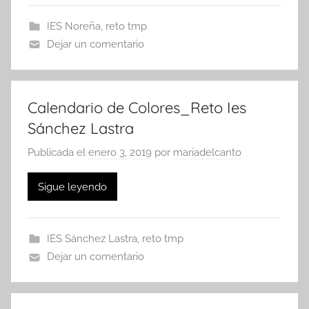
IES Noreña
,
reto tmp
Dejar un comentario
Calendario de Colores_Reto Ies
Sánchez Lastra
Publicada el
enero 3, 2019
por
mariadelcanto
Sigue leyendo
IES Sánchez Lastra
,
reto tmp
Dejar un comentario