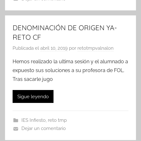
DENOMINACIÓN DE ORIGEN YA-
RETO CF
Publicada el
abril 10, 2019
por
retotmpvalnalon
Hemos realizado la ultima sesión y el alumnado a
expuesto sus soluciones a su profesora de FOL.
Tras sacarle jugo
Sigue leyendo
IES Infiesto
,
reto tmp
Dejar un comentario