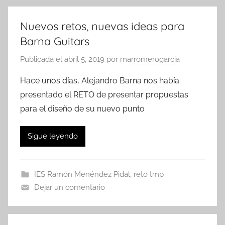
Nuevos retos, nuevas ideas para
Barna Guitars
Publicada el
abril 5, 2019
por
marromerogarcia
Hace unos días, Alejandro Barna nos había
presentado el RETO de presentar propuestas
para el diseño de su nuevo punto
Sigue leyendo
IES Ramón Menéndez Pidal
,
reto tmp
Dejar un comentario