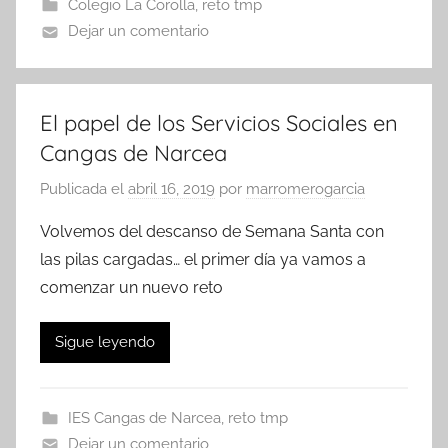
Colegio La Corolla
,
reto tmp
Dejar un comentario
El papel de los Servicios Sociales en
Cangas de Narcea
Publicada el
abril 16, 2019
por
marromerogarcia
Volvemos del descanso de Semana Santa con
las pilas cargadas… el primer día ya vamos a
comenzar un nuevo reto
Sigue leyendo
IES Cangas de Narcea
,
reto tmp
Dejar un comentario