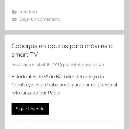
reto tmp
Dejar un comentario
Cobayas en apuros para móviles o
smart TV
Publicada el
abril 16, 2019
por
retotmpvalnalon
Estudiantes de 1º de Bachiller del colegio la
Corolla ya están trabajando para dar respuesta al
reto lanzado por Pablo
Sigue leyendo