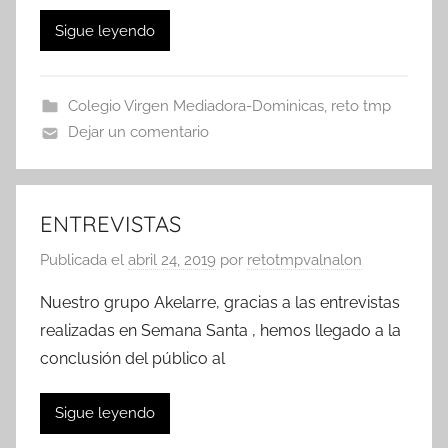
Sigue leyendo
Colegio Virgen Mediadora-Dominicas
,
reto tmp
Dejar un comentario
ENTREVISTAS
Publicada el
abril 24, 2019
por
retotmpvalnalon
Nuestro grupo Akelarre, gracias a las entrevistas
realizadas en Semana Santa , hemos llegado a la
conclusión del público al
Sigue leyendo