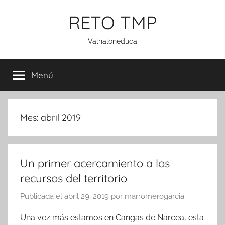
Saltar
RETO TMP
al
contenido
Valnaloneduca
Menú
Mes:
abril 2019
Un primer acercamiento a los
recursos del territorio
Publicada el
abril 29, 2019
por
marromerogarcia
Una vez más estamos en Cangas de Narcea, esta