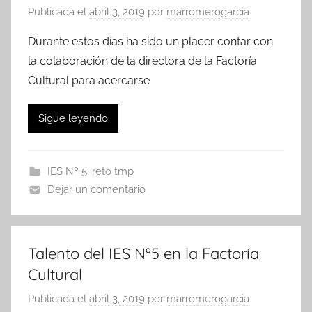
Publicada el
abril 3, 2019
por
marromerogarcia
Durante estos días ha sido un placer contar con
la colaboración de la directora de la Factoría
Cultural para acercarse
Sigue leyendo
IES Nº 5
,
reto tmp
Dejar un comentario
Talento del IES Nº5 en la Factoría
Cultural
Publicada el
abril 3, 2019
por
marromerogarcia