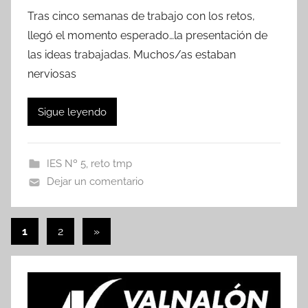
Tras cinco semanas de trabajo con los retos,
llegó el momento esperado…la presentación de
las ideas trabajadas. Muchos/as estaban
nerviosas
Sigue leyendo
IES Nº 5
,
reto tmp
Dejar un comentario
Paginación
Entradas
1
2
»
siguientes
de
entradas