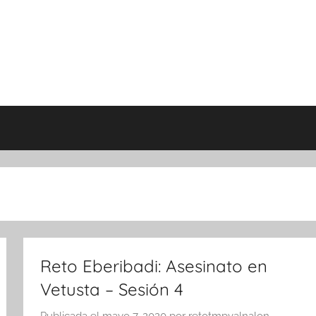
Reto Eberibadi: Asesinato en
Vetusta – Sesión 4
Publicada el
mayo 7, 2020
por
retotmpvalnalon