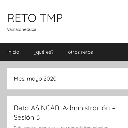
Saltar
al
RETO TMP
contenido
Valnaloneduca
Inicio
¿qué es?
otros retos
Mes:
mayo 2020
Reto ASINCAR: Administración –
Sesión 3
Publicada el
mayo 12, 2020
por
retotmpvalnalon