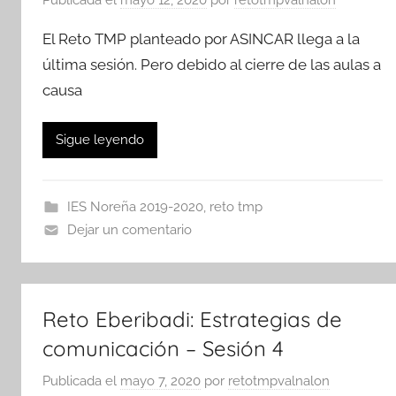
El Reto TMP planteado por ASINCAR llega a la
última sesión. Pero debido al cierre de las aulas a
causa
Sigue leyendo
IES Noreña 2019-2020
,
reto tmp
Dejar un comentario
Reto Eberibadi: Estrategias de
comunicación – Sesión 4
Publicada el
mayo 7, 2020
por
retotmpvalnalon