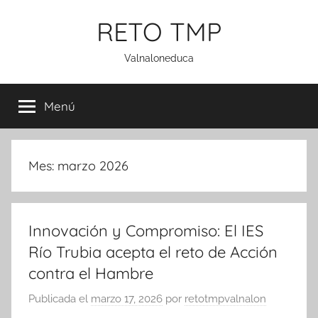
Saltar
RETO TMP
al
contenido
Valnaloneduca
Menú
Mes:
marzo 2026
Innovación y Compromiso: El IES
Río Trubia acepta el reto de Acción
contra el Hambre
Publicada el
marzo 17, 2026
por
retotmpvalnalon