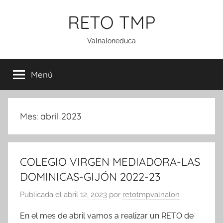
Saltar
RETO TMP
al
contenido
Valnaloneduca
Menú
Mes:
abril 2023
COLEGIO VIRGEN MEDIADORA-LAS
DOMINICAS-GIJÓN 2022-23
Publicada el
abril 12, 2023
por
retotmpvalnalon
En el mes de abril vamos a realizar un RETO de