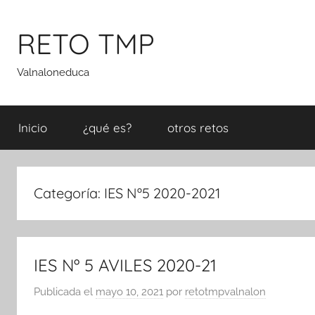
Saltar
al
RETO TMP
contenido
Valnaloneduca
Inicio
¿qué es?
otros retos
Categoría:
IES Nº5 2020-2021
IES Nº 5 AVILES 2020-21
Publicada el
mayo 10, 2021
por
retotmpvalnalon