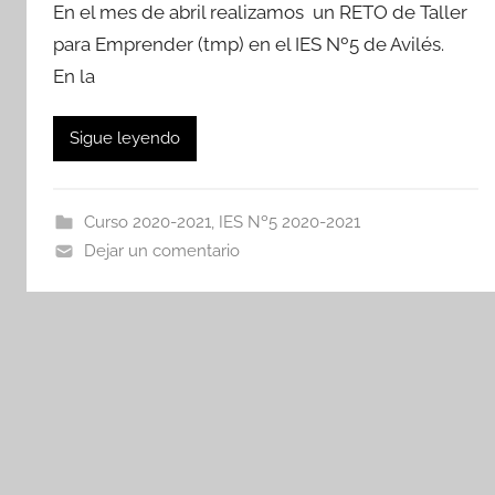
En el mes de abril realizamos un RETO de Taller
para Emprender (tmp) en el IES Nº5 de Avilés.
En la
Sigue leyendo
Curso 2020-2021
,
IES Nº5 2020-2021
Dejar un comentario