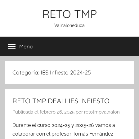
Saltar
RETO TMP
al
contenido
Valnaloneduca
Menú
Categoría:
IES Infiesto 2024-25
RETO TMP DEALI IES INFIESTO
Publicada el
febrero 26, 2025
por
retotmpvalnalon
Durante el curso 2024-25 y 2025-26 vamos a
colaborar con el profesor Tomás Fernández