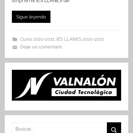
(tmp) en el IES LLANES de
Sigue leyendo
Curso 2020-2021
,
IES LLANES 2020-2021
Dejar un comentario
Buscar: