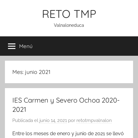
Saltar
RETO TMP
al
contenido
Valnaloneduca
Menú
Mes:
junio 2021
IES Carmen y Severo Ochoa 2020-
2021
Publicada el
junio 14, 2021
por
retotmpvalnalon
Entre los meses de enero y junio de 2021 se llevó