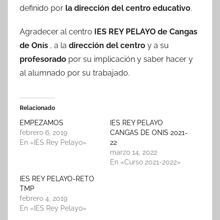
definido por
la dirección del centro educativo
.
Agradecer al centro
IES REY PELAYO de Cangas
de Onís
, a la
dirección del centro
y a su
profesorado
por su implicación y saber hacer y
al alumnado por su trabajado.
Relacionado
EMPEZAMOS
IES REY PELAYO
febrero 6, 2019
CANGAS DE ONIS 2021-
En «IES Rey Pelayo»
22
marzo 14, 2022
En «Curso 2021-2022»
IES REY PELAYO-RETO
TMP
febrero 4, 2019
En «IES Rey Pelayo»