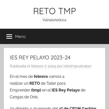
Saltar
RETO TMP
al
contenido
Valnaloneduca
Menú
IES REY PELAYO 2023-24
Publicada el
febrero 7, 2024
por
retotmpvalnalon
En el mes de
febrero
vamos a
realizar un
RETO
de Taller para
Emprender
(tmp)
en el
IES Rey Pelayo
de
Cangas de Onís.
Va dirigido a alumnado del
2º de CFGM Gestión